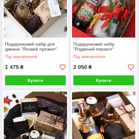
Подарунковий набір для
Подарунковий набір
дівчини "Лісовий презент"
"Різдвяний перзент"
Під замовлення
Під замовлення
1 475
2 050
₴
₴
Купити
Купити