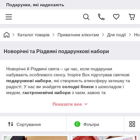
Подарунки, які надихають
Каталог товарів
Приватним клієнтам
Для події
Но
Новорічні та Різдвяні подарункові набори
Новорічні й Різдвяні свята – це час, коли подарунки
набувають особливого сенсу. Inspire Box підготував святкові
подарункові набори
, які створюють атмосферу затишку та
радості. У нас ви знайдете
солодкі бокси
з шоколадом і
медом,
гастрономічні набори
з чаєм, кавою та
делікатесами,
еко-подарунки
для тих, хто цінує
Показати все
натуральність, а також
персоналізовані рішення
, які
перетворюють подарунок у справжній символ турботи. Inspire
Box допомагає зробити ваші свята теплішими та
яскравішими.
Сортування
0
Фільтри