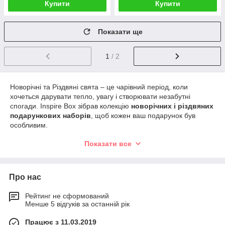
Купити
Купити
Показати ще
1
/ 2
Новорічні та Різдвяні свята – це чарівний період, коли
хочеться дарувати тепло, увагу і створювати незабутні
спогади. Inspire Box зібрав колекцію
новорічних і різдвяних
подарункових наборів
, щоб кожен ваш подарунок був
особливим.
У каталозі ви знайдете:
Показати все
—
Солодкі подарункові набори.
Шоколад, цукерки, мед,
мармелад – смак дитинства й святковий настрій у кожній
коробочці. Це універсальний варіант для друзів, колег і
Про нас
близьких.
—
Гастрономічні бокси.
Ароматний чай, кава, пряники,
Рейтинг не сформований
делікатеси – набір, що створює затишний вечір у колі сім’ї.
Менше 5 відгуків за останній рік
—
Еко-подарунки.
Натуральні продукти, корисні речі й
Працює з 11.03.2019