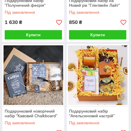
Подарунковий набір
Подарунковий набір на
"Полуничний феєрія"
Новий рік "Глінтвейн Лайт"
Під замовлення
Під замовлення
1 630
850
₴
₴
Купити
Купити
Подарунковий новорічний
Подарунковий набір
набір "Кавовий Chalkboard"
"Апельсиновий настрій"
Під замовлення
Під замовлення