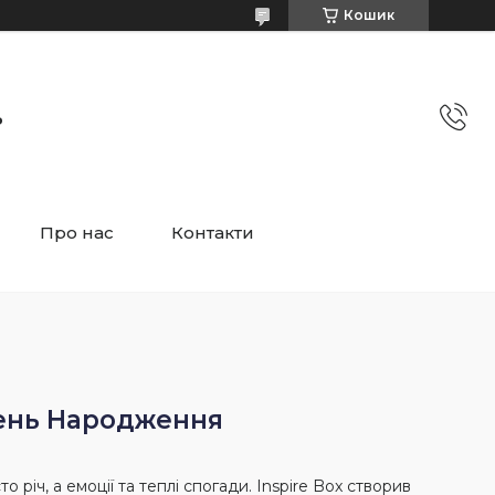
Кошик
ь
Про нас
Контакти
День Народження
річ, а емоції та теплі спогади. Inspire Box створив