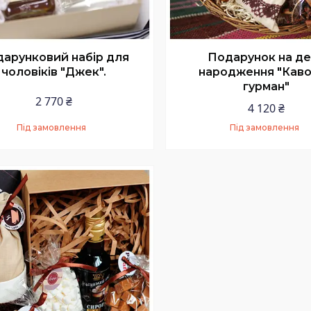
арунковий набір для
Подарунок на д
чоловіків "Джек".
народження "Кав
гурман"
2 770 ₴
4 120 ₴
Під замовлення
Під замовлення
Купити
Купити