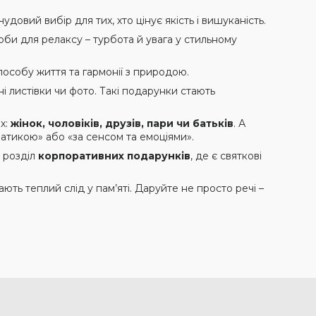
удовий вибір для тих, хто цінує якість і вишуканість.
оби для релаксу – турбота й увага у стильному
особу життя та гармонії з природою.
ні листівки чи фото. Такі подарунки стають
х:
жінок, чоловіків, друзів, пари чи батьків
. А
атикою» або «за сенсом та емоціями».
ш розділ
корпоративних подарунків
, де є святкові
ють теплий слід у пам’яті. Даруйте не просто речі –