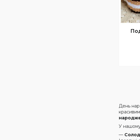
Под
День нар
красивим,
народж
У нашому
—
Солод