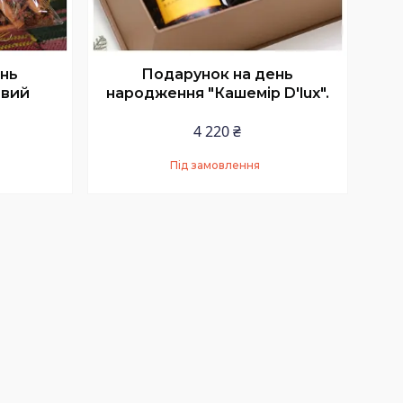
ень
Подарунок на день
овий
народження "Кашемір D'lux".
4 220 ₴
Під замовлення
Купити