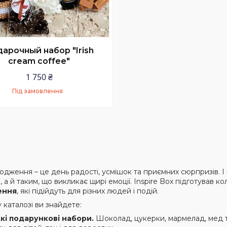
арочный набор "Irish
cream coffee"
1 750 ₴
Під замовлення
Купити
одження – це день радості, усмішок та приємних сюрпризів. І
 а й таким, що викликає щирі емоції. Inspire Box підготував к
ення
, які підійдуть для різних людей і подій.
 каталозі ви знайдете:
кі подарункові набори.
Шоколад, цукерки, мармелад, мед т