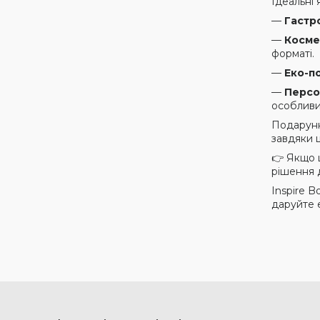
Ідеальні 
—
Гастр
—
Косме
форматі.
—
Еко-п
—
Персо
особливи
Подарунк
завдяки 
👉 Якщо 
рішення д
Inspire B
даруйте е