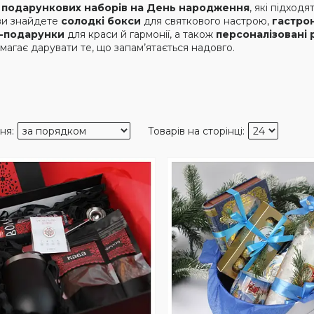
ю
подарункових наборів на День народження
, які підходя
 ви знайдете
солодкі бокси
для святкового настрою,
гастро
s-подарунки
для краси й гармонії, а також
персоналізовані 
магає дарувати те, що запам’ятається надовго.