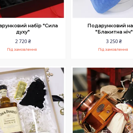
рунковий набір "Сила
Подарунковий на
духу"
"Блакитна ніч"
2 720 ₴
3 250 ₴
Під замовлення
Під замовлення
Купити
Купити