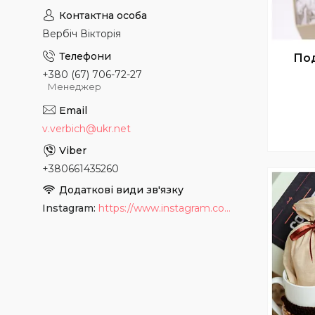
Вербіч Вікторія
Под
+380 (67) 706-72-27
Менеджер
v.verbich@ukr.net
+380661435260
Instagram
https://www.instagram.com/podarki_meriam