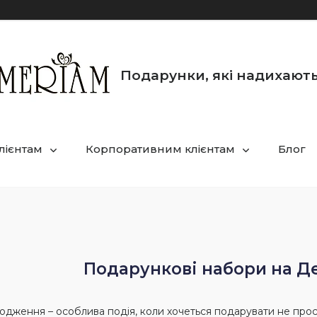
Подарунки, які надихают
лієнтам
Корпоративним клієнтам
Блог
Подарункові набори на 
дження – особлива подія, коли хочеться подарувати не просто 