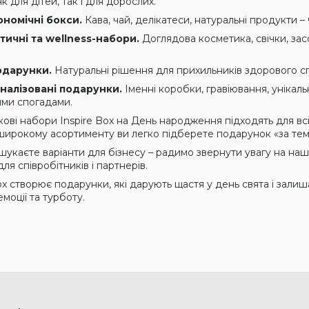
як для дітей, так і для дорослих.
ономічні бокси.
Кава, чай, делікатеси, натуральні продукти – ч
тичні та wellness-набори.
Доглядова косметика, свічки, зас
одарунки.
Натуральні рішення для прихильників здорового сп
налізовані подарунки.
Іменні коробки, гравіювання, унікаль
ми спогадами.
ові набори Inspire Box на День народження підходять для всі
широкому асортименту ви легко підберете подарунок «за тем
шукаєте варіанти для бізнесу – радимо звернути увагу на на
ля співробітників і партнерів.
ox створює подарунки, які дарують щастя у день свята і залиша
моції та турботу.