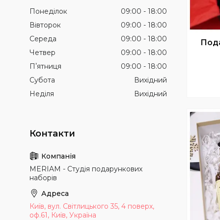
Понеділок
09:00
18:00
Вівторок
09:00
18:00
Середа
09:00
18:00
Пода
Четвер
09:00
18:00
Пʼятниця
09:00
18:00
Субота
Вихідний
Неділя
Вихідний
MERIAM - Студія подарункових
наборів
Київ, вул. Світлицького 35, 4 поверх,
оф.61, Київ, Україна