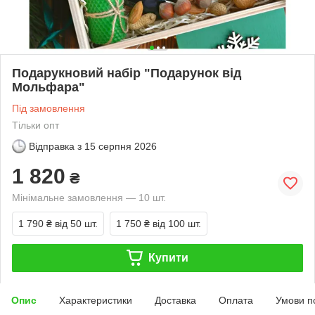
Подарукновий набір "Подарунок від
Мольфара"
Під замовлення
Тільки опт
Відправка з
15 серпня 2026
1 820
₴
Мінімальне замовлення — 10 шт.
1 790 ₴
від 50 шт.
1 750 ₴
від 100 шт.
Купити
Опис
Характеристики
Доставка
Оплата
Умови п