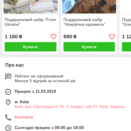
Подарунковий набір "From
Подарунковий набір
Пода
Ukraine"
"Новорічна карамель"
"Gre
1 180
690
1 1
₴
₴
Купити
Купити
Про нас
Рейтинг не сформований
Менше 5 відгуків за останній рік
Працює з 11.03.2019
м. Київ
Київ, вул. Світлицького 35, 4 поверх, оф.61, Київ, Україна
Контакти
Сьогодні працює з 09:00 до 18:00