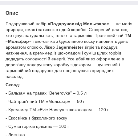
Опис
Подарунковий набір
«Подарунок від Мольфара»
— це магія
природи, смак і затишок в одній коробці. Створений для тих,
хто цінує натуральність, тепло та гармонію. Трав’яний чай
ТМ
«Мольфар»
і еко-свічка з бджолиного воску наповнять день
ароматом спокою. Лікер
Jagermeister
зігріє та подарує
натхнення, а крем-мед із шоколадом і суміш цілих горіхів
додадуть солодкості й енергії. Усе дбайливо оформлено в
дерев’яну подарункову коробку з декором — душевний і
гармонійний подарунок для поціновувачів природних
насолод.
Склад:
- Бальзам на травах "Beherovka" – 0,5 л
- Чай трав'яний ТМ «Мольфар» — 50 г
- Крем-мед ТМ «
Evie Honey
» з шоколадом — 120 г
- Екосвічка з бджолиного воску
- Суміш горіхів цілісних — 100 г
- Листівка