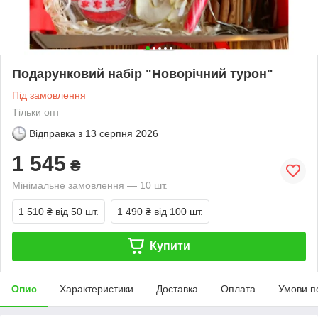
Подарунковий набір "Новорічний турон"
Під замовлення
Тільки опт
Відправка з
13 серпня 2026
1 545
₴
Мінімальне замовлення — 10 шт.
1 510 ₴
від 50 шт.
1 490 ₴
від 100 шт.
Купити
Опис
Характеристики
Доставка
Оплата
Умови п