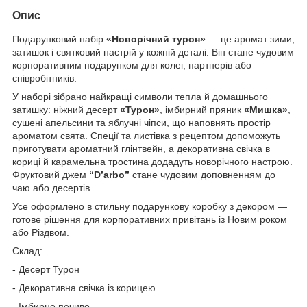
Опис
Подарунковий набір
«Новорічний турон»
— це аромат зими,
затишок і святковий настрій у кожній деталі. Він стане чудовим
корпоративним подарунком для колег, партнерів або
співробітників.
У наборі зібрано найкращі символи тепла й домашнього
затишку: ніжний десерт
«Турон»
, імбирний пряник
«Мишка»
,
сушені апельсини та яблучні чіпси, що наповнять простір
ароматом свята. Спеції та листівка з рецептом допоможуть
приготувати ароматний глінтвейн, а декоративна свічка в
кориці й карамельна тростина додадуть новорічного настрою.
Фруктовий джем
“D’arbo”
стане чудовим доповненням до
чаю або десертів.
Усе оформлено в стильну подарункову коробку з декором —
готове рішення для корпоративних привітань із Новим роком
або Різдвом.
Склад:
- Десерт Турон
- Декоративна свічка із корицею
- Імбирне печиво