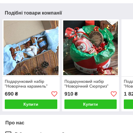
Подібні товари компанії
Подарунковий набір
Подарунковий набір
Пода
"Новорічна карамель"
"Новорічний Сюрприз"
"Нов
690
910
1 8
₴
₴
Купити
Купити
Про нас