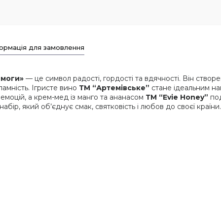
ормація для замовлення
емоги»
— це символ радості, гордості та вдячності. Він створ
ламність. Ігристе вино
ТМ “Артемівське”
стане ідеальним на
 емоцій, а крем-мед із манго та ананасом
ТМ “Evie Honey”
под
ір, який об’єднує смак, святковість і любов до своєї країни.