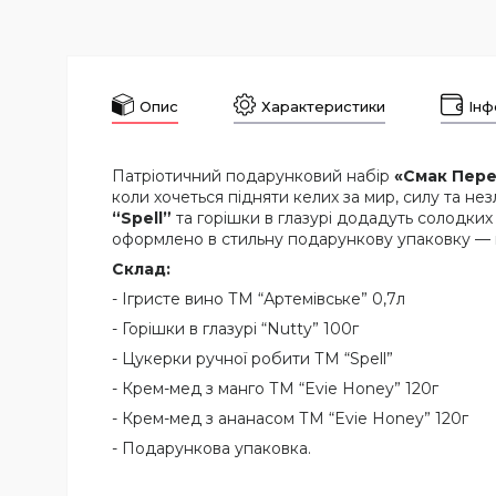
Опис
Характеристики
Інф
Патріотичний подарунковий набір
«Смак Пер
коли хочеться підняти келих за мир, силу та нез
“Spell”
та горішки в глазурі додадуть солодких
оформлено в стильну подарункову упаковку — наб
Склад:
- Ігристе вино ТМ “Артемівське” 0,7л
- Горішки в глазурі “Nutty” 100г
- Цукерки ручної робити ТМ “Spell”
- Крем-мед з манго ТМ “Evie Honey” 120г
- Крем-мед з ананасом ТМ “Evie Honey” 120г
- Подарункова упаковка.