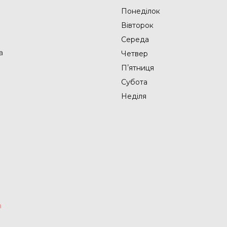
Понеділок
Вівторок
Середа
а
Четвер
Пʼятниця
Субота
Неділя
m