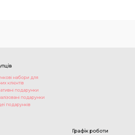
упців
нкові набори для
их клієнтів
ативні подарунки
алізовані подарунки
деї подарунків
Графік роботи