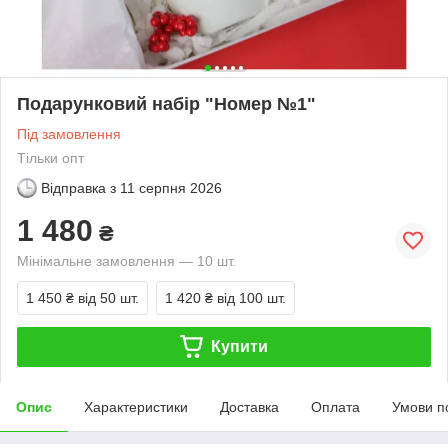
Подарунковий набір "Номер №1"
Під замовлення
Тільки опт
Відправка з
11 серпня 2026
1 480
₴
Мінімальне замовлення — 10 шт.
1 450 ₴
від 50 шт.
1 420 ₴
від 100 шт.
Купити
Опис
Характеристики
Доставка
Оплата
Умови п