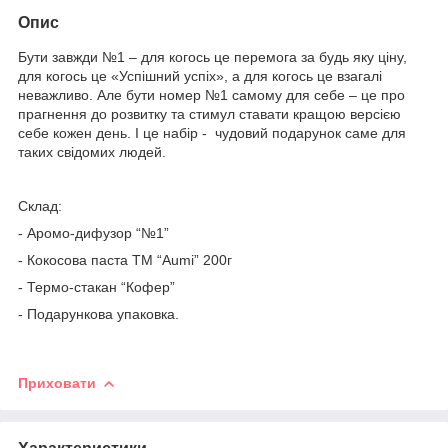
Опис
Бути завжди №1 – для когось це перемога за будь яку ціну,
для когось це «Успішний успіх», а для когось це взагалі
неважливо. Але бути номер №1 самому для себе – це про
прагнення до розвитку та стимул ставати кращою версією
себе кожен день. І це набір - чудовий подарунок саме для
таких свідомих людей.
Склад:
- Аромо-дифузор “№1”
- Кокосова паста ТМ “Aumi” 200г
- Термо-стакан “Кофер”
- Подарункова упаковка.
Приховати