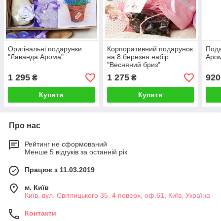
Оригінальні подарунки
Корпоративний подарунок
Пода
"Лаванда Арома"
на 8 березня набір
Аром
"Весняний бриз"
1 295
1 275
920
₴
₴
Купити
Купити
Про нас
Рейтинг не сформований
Менше 5 відгуків за останній рік
Працює з 11.03.2019
м. Київ
Київ, вул. Світлицького 35, 4 поверх, оф.61, Київ, Україна
Контакти