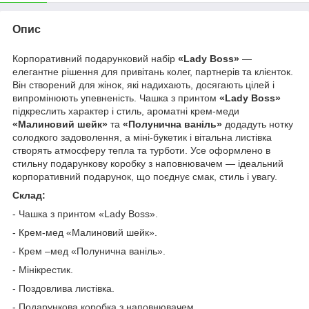
Опис
Корпоративний подарунковий набір
«Lady Boss»
—
елегантне рішення для привітань колег, партнерів та клієнток.
Він створений для жінок, які надихають, досягають цілей і
випромінюють упевненість. Чашка з принтом
«Lady Boss»
підкреслить характер і стиль, ароматні крем-меди
«Малиновий шейк»
та
«Полунична ваніль»
додадуть нотку
солодкого задоволення, а міні-букетик і вітальна листівка
створять атмосферу тепла та турботи. Усе оформлено в
стильну подарункову коробку з наповнювачем — ідеальний
корпоративний подарунок, що поєднує смак, стиль і увагу.
Склад:
- Чашка з принтом «
Lady
Boss
».
- Крем-мед «Малиновий шейк».
- Крем –мед «Полунична ван
іль»
.
-
Мінікрестик.
- Поздовлива листівка.
- Подарункова коробка з наповнювачем.