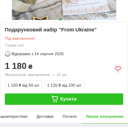
Подарунковий набір "From Ukraine"
Під замовлення
Тільки опт
Відправка з
14 серпня 2026
1 180
₴
Мінімальне замовлення — 10 шт.
1 150 ₴
від 50 шт.
1 120 ₴
від 100 шт.
Купити
арактеристики
Доставка
Оплата
Умови повернення