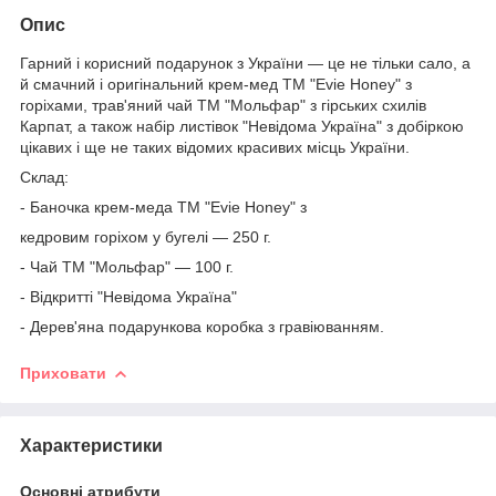
Опис
Гарний і корисний подарунок з України — це не тільки сало, а
й смачний і оригінальний крем-мед ТМ "Evie Honey" з
горіхами, трав'яний чай ТМ "Мольфар" з гірських схилів
Карпат, а також набір листівок "Невідома Україна" з добіркою
цікавих і ще не таких відомих красивих місць України.
Склад:
- Баночка крем-меда ТМ "Evie Honey" з
кедровим горіхом у бугелі — 250 г.
- Чай ТМ "Мольфар" — 100 г.
- Відкритті "Невідома Україна"
- Дерев'яна подарункова коробка з гравіюванням.
Приховати
Характеристики
Основні атрибути